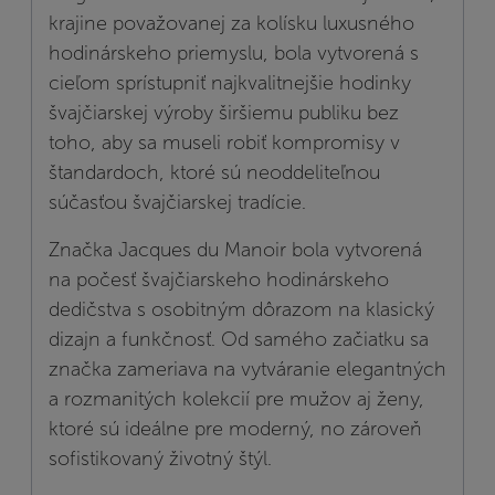
krajine považovanej za kolísku luxusného
hodinárskeho priemyslu, bola vytvorená s
cieľom sprístupniť najkvalitnejšie hodinky
švajčiarskej výroby širšiemu publiku bez
toho, aby sa museli robiť kompromisy v
štandardoch, ktoré sú neoddeliteľnou
súčasťou švajčiarskej tradície.
Značka Jacques du Manoir bola vytvorená
na počesť švajčiarskeho hodinárskeho
dedičstva s osobitným dôrazom na klasický
dizajn a funkčnosť. Od samého začiatku sa
značka zameriava na vytváranie elegantných
a rozmanitých kolekcií pre mužov aj ženy,
ktoré sú ideálne pre moderný, no zároveň
sofistikovaný životný štýl.