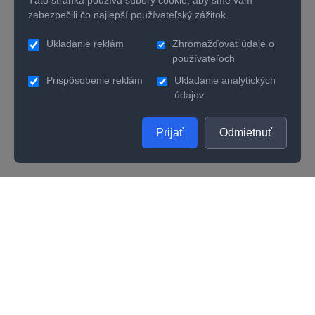
Táto stránka používa súbory cookie, aby sme vám
zabezpečili čo najlepší používateľský zážitok.
Ukladanie reklám
Zhromažďovať údaje o
používateľoch
Prispôsobenie reklám
Ukladanie analytických
údajov
Prijať
Odmietnuť
SPOLOČNOSŤ
UŽITOČNÉ INFORMÁCIE
O nás
Kontakty
Ako zistiť správnu veľkosť prsteňa
Vernostný program
Odporúčania na starostlivosť