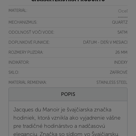
MATERIÁL:
Oceľ
MECHANIZMUS:
QUARTZ
ODOLNOSŤ VOČI VODE:
5ATM
DOPLNKOVÉ FUNKCIE:
DÁTUM - DEŇ V MESIACI
ROZMERY PUZDRA:
26 MM
INDIKÁTOR:
INDEXY
SKLO:
ZAFÍROVÉ
MATERIÁL REMIENKA:
STAINLESS STEEL
POPIS
Jacques du Manoir je švajčiarska značka
hodiniek, ktorá vznikla ako vyjadrenie vášne
pre tradičné hodinárstvo a nadčasovú
eleganciu. Značka so sídlom vo Švajčiarsku,