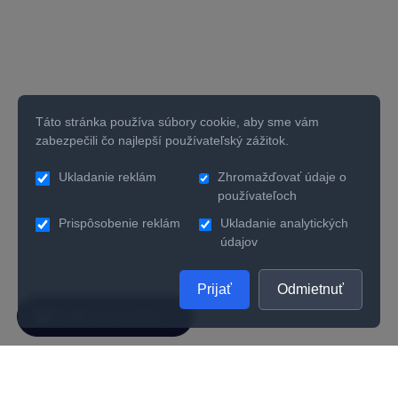
Táto stránka používa súbory cookie, aby sme vám
zabezpečili čo najlepší používateľský zážitok.
Ukladanie reklám
Zhromažďovať údaje o
používateľoch
Prispôsobenie reklám
Ukladanie analytických
údajov
Prijať
Odmietnuť
SPOLOČNOSŤ
UŽITOČNÉ INFORMÁCIE