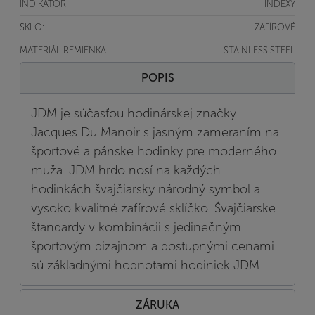
INDIKÁTOR:
INDEXY
SKLO:
ZAFÍROVÉ
MATERIÁL REMIENKA:
STAINLESS STEEL
POPIS
JDM je súčasťou hodinárskej značky
Jacques Du Manoir s jasným zameraním na
športové a pánske hodinky pre moderného
muža. JDM hrdo nosí na každých
hodinkách švajčiarsky národný symbol a
vysoko kvalitné zafírové sklíčko. Švajčiarske
štandardy v kombinácii s jedinečným
športovým dizajnom a dostupnými cenami
sú základnými hodnotami hodiniek JDM.
ZÁRUKA