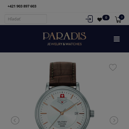
+421 903 897 603
0
0