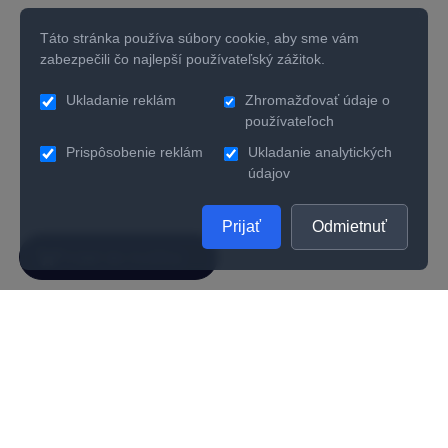
Táto stránka používa súbory cookie, aby sme vám
zabezpečili čo najlepší používateľský zážitok.
Ukladanie reklám
Zhromažďovať údaje o
používateľoch
Prispôsobenie reklám
Ukladanie analytických
údajov
Prijať
Odmietnuť
SPOLOČNOSŤ
UŽITOČNÉ INFORMÁCIE
O nás
Kontakty
Ako zistiť správnu veľkosť prsteňa