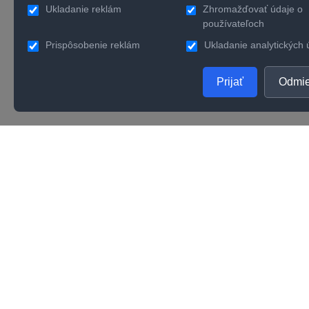
Ukladanie reklám
Zhromažďovať údaje o
používateľoch
Prispôsobenie reklám
Ukladanie analytických 
Prijať
Odmie
PRODUKTY
SPOL
Zlaté šperky
O nás
Strieborné šperky
Konta
Zásnubné prstene
Verno
Obrúčky
Kvalit