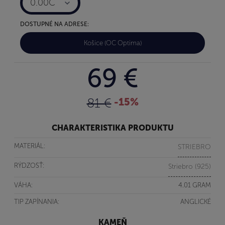
0.00C
DOSTUPNÉ NA ADRESE:
Košice (OC Optima)
69 €
81 €
-15%
CHARAKTERISTIKA PRODUKTU
MATERIÁL:
STRIEBRO
RÝDZOSŤ:
Striebro (925)
VÁHA:
4.01 GRAM
TIP ZAPÍNANIA:
ANGLICKÉ
KAMEŇ