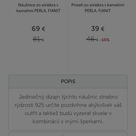
Náušnice zo striebra s
Prsteň zo striebra s kameňmi
kameňmi PERLA, FIANIT
PERLA, FIANIT
69
39
€
€
81
46
€
€
-15%
POPIS
Jedinečný dizajn týchto náušníc striebro
rýdzosti 925 určite pozdvihne akýkoľvek váš
outfit a taktiež budú vyzerať skvele v
kombinácii s inými šperkami.